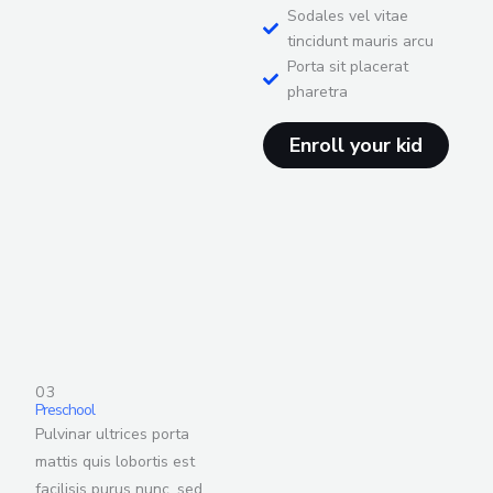
Sodales vel vitae
tincidunt mauris arcu
Porta sit placerat
pharetra
Enroll your kid
03
Preschool
Pulvinar ultrices porta
mattis quis lobortis est
facilisis purus nunc, sed