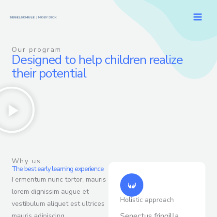
Skip
to
content
Our program
Designed to help children realize
their potential
Why us
The best early learning experience
Fermentum nunc tortor, mauris
lorem dignissim augue et
Holistic approach
vestibulum aliquet est ultrices
Senectus fringilla
mauris adipiscing.