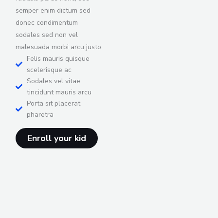
semper enim dictum sed
donec condimentum
sodales sed non vel
malesuada morbi arcu justo
Felis mauris quisque
scelerisque ac
Sodales vel vitae
tincidunt mauris arcu
Porta sit placerat
pharetra
Enroll your kid